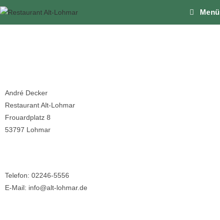
Menü
Impressum
Angaben gemäß § 5 TMG
André Decker
Restaurant Alt-Lohmar
Frouardplatz 8
53797 Lohmar
Kontakt
Telefon: 02246-5556
E-Mail: info@alt-lohmar.de
Umsatzsteuer-ID